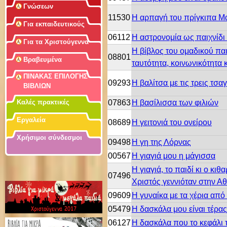
Γνώσεων
11530
Η αρπαγή του πρίγκιπα Μ
Για εκπαιδευτικούς
06112
Η αστρονομία ως παιχνίδι 
Για τα Χριστούγεννα
Η βίβλος του ομαδικού παι
08801
Βραβευμένα
ταυτότητα, κοινωνικότητα 
ΠΙΝΑΚΑΣ ΕΠΙΛΟΓΗΣ
09293
Η βαλίτσα με τις τρεις τσα
ΒΙΒΛΙΩΝ
07863
Η βασίλισσα των φιλιών
Καλές πρακτικές
Εργαλεία
08689
Η γειτονιά του ονείρου
Χρήσιμοι σύνδεσμοι
09498
Η γη της Λόρνας
00567
Η γιαγιά μου η μάγισσα
Η γιαγιά, το παιδί κι ο κι
07496
Χριστός γεννιόταν στην Α
09609
Η γυναίκα με τα χέρια απ
05479
Η δασκάλα μου είναι τέρας! 
06127
Η δασκάλα που το κεφάλι τ