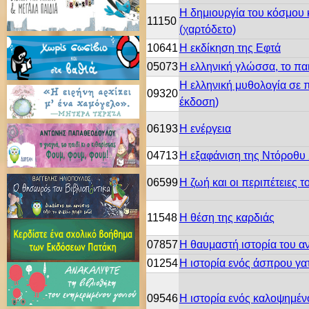
Η δημιουργία του κόσμου 
11150
(χαρτόδετο)
10641
Η εκδίκηση της Εφτά
05073
Η ελληνική γλώσσα, το παι
Η ελληνική μυθολογία σε 
09320
έκδοση)
06193
Η ενέργεια
04713
Η εξαφάνιση της Nτόροθυ
06599
Η ζωή και οι περιπέτειες 
11548
Η θέση της καρδιάς
07857
Η θαυμαστή ιστορία του 
01254
Η ιστορία ενός άσπρου γα
09546
Η ιστορία ενός καλοψημέ