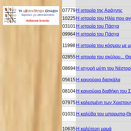
07779
Η ιστορία της Αράχνης
10225
Η ιστορία του Ηλία που αγ
03101
Η ιστορία του Πάσχα
09964
Η ιστορία του Πάσχα
11998
Η ιστορία του κόσμου με μ
02855
Η ιστορία του σκύλου... Θα
08694
Η ισχυρή μύτη του Νέστο
05615
Η καινούρια δασκάλα
08104
Η καινούρια διαθήκη του 
07975
Η καλεσμένη των Χριστου
01031
Η καλύβα του μπαρμπα-
10635
Η καλύτερη μαμά