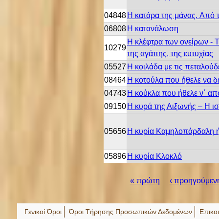
04848
Η κατάρα της μάνας. Aπό 
06808
Η κατανάλωση
Η κλέφτρα των ονείρων - Τρ
10279
της αγάπης, της ευτυχίας
05527
Η κοιλάδα με τις πεταλούδ
08464
Η κοτούλα που ήθελε να δ
04743
Η κούκλα που ήθελε ν΄ απ
09150
Η κυρά της Αιξωνής – Η ι
05656
Η κυρία Kαμηλοπάρδαλη ή
05896
Η κυρία Κλοκλό
« πρώτη
‹ προηγούμεν
Σ
Γενικοί Όροι
Όροι Τήρησης Προσωπικών Δεδομένων
Επικο