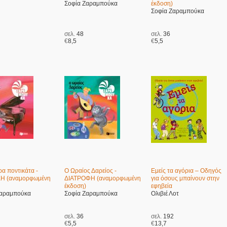
Σοφία Ζαραμπούκα
έκδοση)
Σοφία Ζαραμπούκα
σελ.
48
σελ.
36
€
8,5
€
5,5
α ποντικάτα -
Ο Ωραίος Δαρείος -
Εμείς τα αγόρια – Οδηγός
Η (αναμορφωμένη
ΔΙΑΤΡΟΦΗ (αναμορφωμένη
για όσους μπαίνουν στην
έκδοση)
εφηβεία
Ζαραμπούκα
Σοφία Ζαραμπούκα
Ολιβιέ Λοτ
σελ.
36
σελ.
192
€
5,5
€
13,7