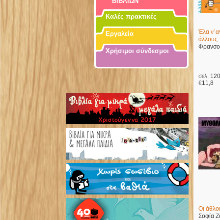
ΒΙΒΛΙΩΝ
Καλές πρακτικές
Έλα ν΄α
Εργαλεία
άλλους
Φρανσο
Χρήσιμοι σύνδεσμοι
σελ.
12
€
11,8
Οι άθλο
Σοφία 