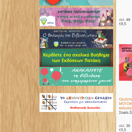
σελ.
48
€
8,5
Ορχήστρ
ΜΟΥΣΙΚ
έκδοση)
Σοφία 
σελ.
36
€
5,5