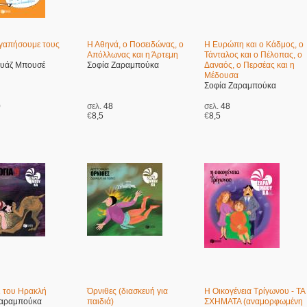
γαπήσουμε τους
Η Αθηνά, ο Ποσειδώνας, ο
Η Ευρώπη και ο Κάδμος, ο
Απόλλωνας και η Άρτεμη
Τάνταλος και ο Πέλοπας, ο
υάζ Μπουσέ
Σοφία Ζαραμπούκα
Δαναός, ο Περσέας και η
Μέδουσα
Σοφία Ζαραμπούκα
0
σελ.
48
σελ.
48
€
8,5
€
8,5
ι του Ηρακλή
Όρνιθες (διασκευή για
Η Οικογένεια Τρίγωνου - ΤΑ
Ζαραμπούκα
παιδιά)
ΣΧΗΜΑΤΑ (αναμορφωμένη