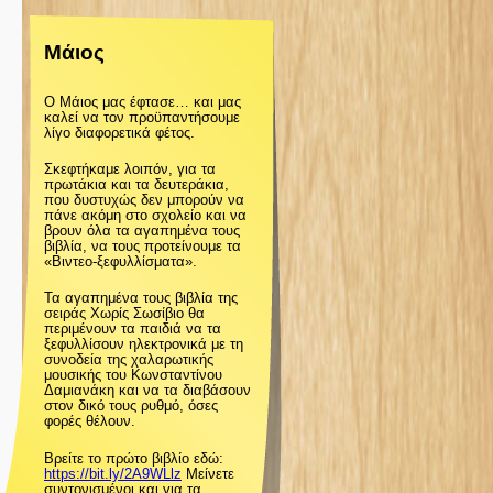
ζ
Μάιος
ή
Ο Μάιος μας έφτασε… και μας
τ
καλεί να τον προϋπαντήσουμε
λίγο διαφορετικά φέτος.
η
Σκεφτήκαμε λοιπόν, για τα
πρωτάκια και τα δευτεράκια,
που δυστυχώς δεν μπορούν να
σ
πάνε ακόμη στο σχολείο και να
βρουν όλα τα αγαπημένα τους
βιβλία, να τους προτείνουμε τα
«Βιντεο-ξεφυλλίσματα».
η
Τα αγαπημένα τους βιβλία της
σειράς Χωρίς Σωσίβιο θα
ς
περιμένουν τα παιδιά να τα
ξεφυλλίσουν ηλεκτρονικά με τη
συνοδεία της χαλαρωτικής
μουσικής του Κωνσταντίνου
Δαμιανάκη και να τα διαβάσουν
στον δικό τους ρυθμό, όσες
φορές θέλουν.
Βρείτε το πρώτο βιβλίο εδώ:
https://bit.ly/2A9WLlz
Μείνετε
συντονισμένοι και για τα