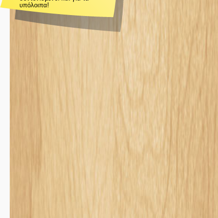
υπόλοιπα!