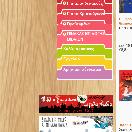
Για εκπαιδευτικούς
Για τα Χριστούγεννα
Η Ούρσο
θάλασσ
Βραβευμένα
Chris R
ΠΙΝΑΚΑΣ ΕΠΙΛΟΓΗΣ
ΒΙΒΛΙΩΝ
σελ.
18
Καλές πρακτικές
€
8,8
Εργαλεία
Χρήσιμοι σύνδεσμοι
Jason a
Σοφία 