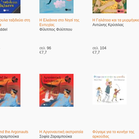
υλα ταξιδεύει στη
Η Ελεάννα στο Νησί της
Η Γαλάτεια και τα μυρμήγκι
α
Ευτυχίας
Αντώνης Κρύσιλας
iddel
Φίλιππος Φιλίππου
4
σελ.
96
σελ.
104
€
7,7
€
7,7
nd the Argonauts
H Αργοναυτική εκστρατεία
Φύγαμε για το κυνήγι της
Ζαραμπούκα
Σοφία Ζαραμπούκα
αρκούδας