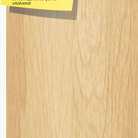
υπόλοιπα!