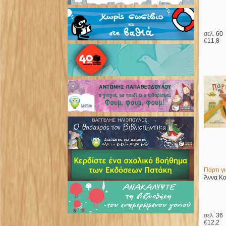
σελ.
60
€
11,8
Πάρτι γι
Άννα Κ
σελ.
36
€
12,2