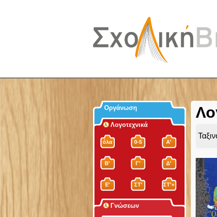
Λο
Οργάνωση
Λογοτεχνικά
Ταξι
όλα
0-5
Α'
Β'
Γ'
Δ'
Ε'
ΣΤ'
ΣΤ'+
Γνώσεων