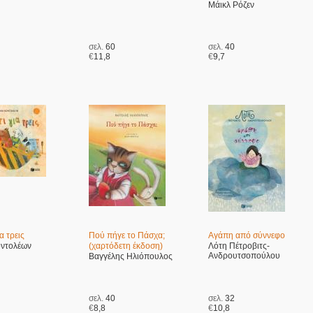
Μάικλ Ρόζεν
σελ.
60
σελ.
40
€
11,8
€
9,7
α τρεις
Πού πήγε το Πάσχα;
Αγάπη από σύννεφο
οντολέων
(χαρτόδετη έκδοση)
Λότη Πέτροβιτς-
Ανδρουτσοπούλου
Βαγγέλης Ηλιόπουλος
σελ.
40
σελ.
32
€
8,8
€
10,8