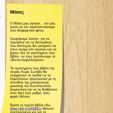
ζ
Μάιος
ή
α
Ο Μάιος μας έφτασε… και μας
τ
καλεί να τον προϋπαντήσουμε
λίγο διαφορετικά φέτος.
η
Σκεφτήκαμε λοιπόν, για τα
πρωτάκια και τα δευτεράκια,
που δυστυχώς δεν μπορούν να
σ
πάνε ακόμη στο σχολείο και να
βρουν όλα τα αγαπημένα τους
βιβλία, να τους προτείνουμε τα
«Βιντεο-ξεφυλλίσματα».
η
Τα αγαπημένα τους βιβλία της
σειράς Χωρίς Σωσίβιο θα
ς
περιμένουν τα παιδιά να τα
ξεφυλλίσουν ηλεκτρονικά με τη
συνοδεία της χαλαρωτικής
μουσικής του Κωνσταντίνου
Δαμιανάκη και να τα διαβάσουν
στον δικό τους ρυθμό, όσες
φορές θέλουν.
Βρείτε το πρώτο βιβλίο εδώ:
https://bit.ly/2A9WLlz
Μείνετε
συντονισμένοι και για τα