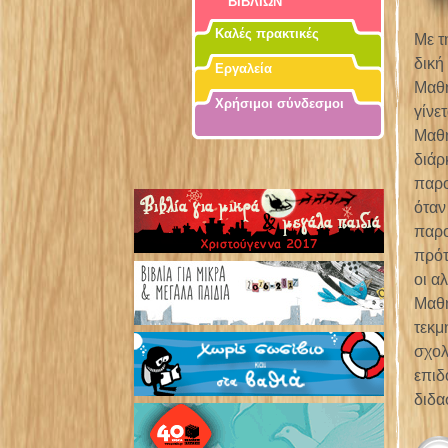
ΒΙΒΛΙΩΝ
Καλές πρακτικές
Με τ
δική
Εργαλεία
Μαθη
Χρήσιμοι σύνδεσμοι
γίνε
Μαθη
διάρ
παρο
όταν
παρο
πρότ
οι α
Μαθη
τεκμ
σχολ
επιδ
διδα