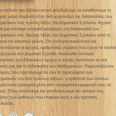
ην έκδοση του βιβλίου αυτού φιλοδοξούμε να καταθέσουμε τη
 μας μικρή συμβολή στον εκσυγχρονισμό της διδασκαλίας των
ματικών στις πρώτες τάξεις του Δημοτικού Σχολείου. Αρχικά
ται μια σύντομη ιστορική αναδρομή στη διδασκαλία των
ματικών στις πρώτες τάξεις του Δημοτικού Σχολείου κατά τη
κεια του εικοστού αιώνα. Στη συνέχεια αναλύονται και
υσιάζονται οι αρχικές αριθμητικές γνώσεις που έχουν τα παιδιά
 έρχονται στο Δημοτικό Σχολείο. Ακολουθεί σύντομη
υσίαση των διδακτικών αρχών οι οποίες διαπνέουν τη νέα
ασή μας για τη διδασκαλία των Μαθηματικών. Παρουσιάζονται
λλαγές που προτείνουμε σε όλα τα περιεχόμενα των
ματικών των δύο πρώτων τάξεων, η ορθότητα των οποίων
ηριώνεται εμπειρικά μέσα από πειραματική εφαρμογή τους σε
εία. Τέλος αναλύουμε και αποδεικνύουμε την αλλαγή στις
όσεις των μαθητών που επιφέρει αυτή η νέα πρόταση
σκαλίας.