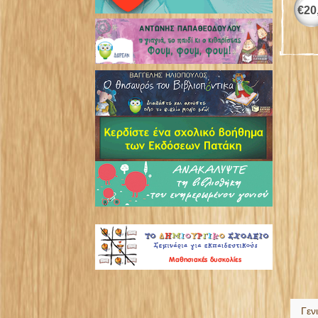
€
20
Γεν