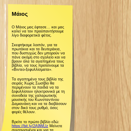
ζ
Μάιος
ή
Ο Μάιος μας έφτασε… και μας
τ
καλεί να τον προϋπαντήσουμε
λίγο διαφορετικά φέτος.
η
Σκεφτήκαμε λοιπόν, για τα
πρωτάκια και τα δευτεράκια,
που δυστυχώς δεν μπορούν να
σ
πάνε ακόμη στο σχολείο και να
βρουν όλα τα αγαπημένα τους
βιβλία, να τους προτείνουμε τα
«Βιντεο-ξεφυλλίσματα».
η
Τα αγαπημένα τους βιβλία της
σειράς Χωρίς Σωσίβιο θα
ς
περιμένουν τα παιδιά να τα
ξεφυλλίσουν ηλεκτρονικά με τη
συνοδεία της χαλαρωτικής
μουσικής του Κωνσταντίνου
Δαμιανάκη και να τα διαβάσουν
στον δικό τους ρυθμό, όσες
φορές θέλουν.
Βρείτε το πρώτο βιβλίο εδώ:
https://bit.ly/2A9WLlz
Μείνετε
συντονισμένοι και για τα