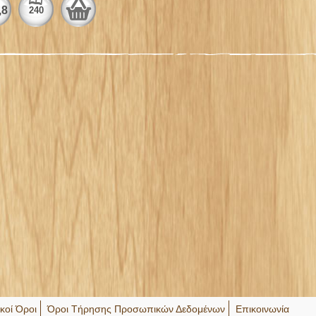
,8
240
ικοί Όροι
Όροι Τήρησης Προσωπικών Δεδομένων
Επικοινωνία