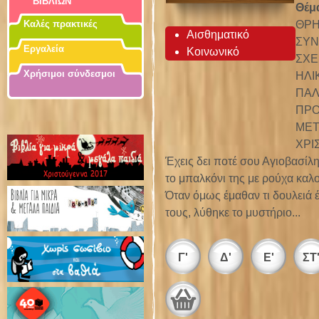
ΒΙΒΛΙΩΝ
Θέμ
ΘΡΗ
Καλές πρακτικές
Αισθηματικό
ΣΥΝ
Εργαλεία
Κοινωνικό
ΣΧΕ
Χρήσιμοι σύνδεσμοι
ΗΛΙ
ΠΑΛ
ΠΡΟ
ΜΕΤ
ΧΡΙ
Έχεις δει ποτέ σου Αγιοβασίλη
το μπαλκόνι της με ρούχα καλοκ
Όταν όμως έμαθαν τι δουλειά έ
τους, λύθηκε το μυστήριο...
Γ'
Δ'
Ε'
ΣΤ