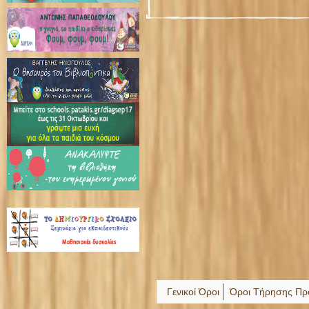
Γενικοί Όροι
Όροι Τήρησης Πρ