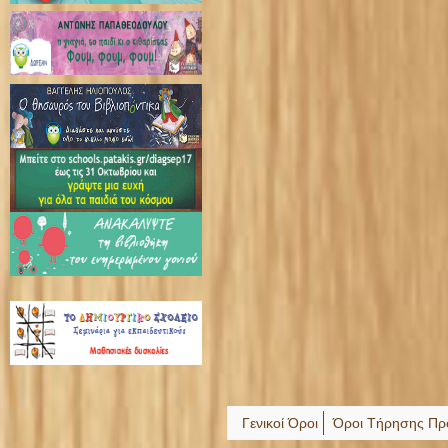
Γενικοί Όροι
Όροι Τήρησης Πρ