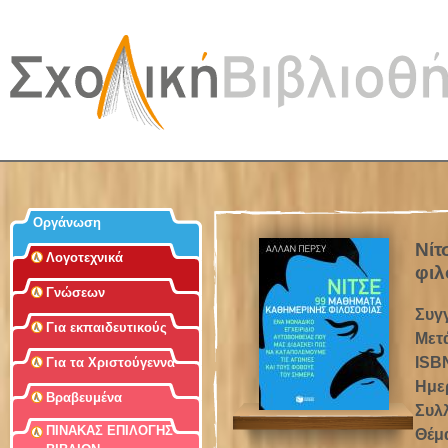
Jum
Οργάνωση
Νίτ
Λογοτεχνικά
φιλ
Γνώσεων
Συγ
Για εκπαιδευτικούς
Μετ
ISB
Για τα Χριστούγεννα
Ημε
Βραβευμένα
Συλ
ΠΙΝΑΚΑΣ ΕΠΙΛΟΓΗΣ
Θέμ