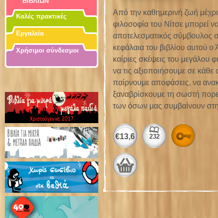
ΒΙΒΛΙΩΝ
Από την καθημερινή ζωή μέχρι
Καλές πρακτικές
φιλοσοφία του Νίτσε μπορεί να
Εργαλεία
αποτελεσματικός σύμβουλος σε
κεφάλαια του βιβλίου αυτού ο
Χρήσιμοι σύνδεσμοι
καίριες σκέψεις του μεγάλου 
να τις αξιοποιήσουμε σε κάθε 
παίρνουμε αποφάσεις, να ανακ
ξαναβρίσκουμε τη σωστή πορεί
των όσων μας συμβαίνουν στη 
Αρχ
€
13,6
232