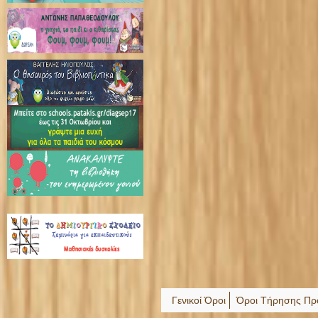
Γενικοί Όροι
Όροι Τήρησης Πρ