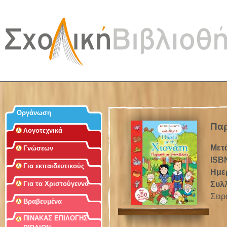
Jum
Οργάνωση
Παρ
Λογοτεχνικά
Μετ
Γνώσεων
ISB
Για εκπαιδευτικούς
Ημε
Συλ
Για τα Χριστούγεννα
Σειρ
Βραβευμένα
ΠΙΝΑΚΑΣ ΕΠΙΛΟΓΗΣ