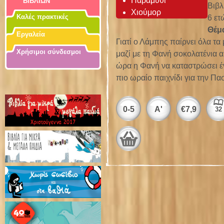
Παραμύθι
ΒΙΒΛΙΩΝ
Βιβλ
Χιούμορ
Καλές πρακτικές
6 ετ
Θέμ
Εργαλεία
Γιατί ο Λάμπης παίρνει όλα τ
Χρήσιμοι σύνδεσμοι
μαζί με τη Φανή σοκολατένια 
ώρα η Φανή να καταστρώσει έν
πιο ωραίο παιχνίδι για την Π
0-5
Α'
€
7,9
32