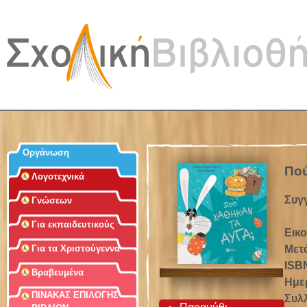
Jum
Οργάνωση
Πού
Λογοτεχνικά
Συγ
Γνώσεων
Για εκπαιδευτικούς
Εικ
Μετ
Για τα Χριστούγεννα
ISB
Βραβευμένα
Ημε
ΠΙΝΑΚΑΣ ΕΠΙΛΟΓΗΣ
Συλ