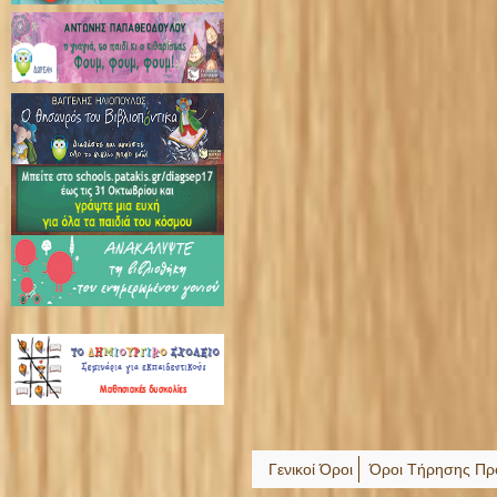
Γενικοί Όροι
Όροι Τήρησης Πρ