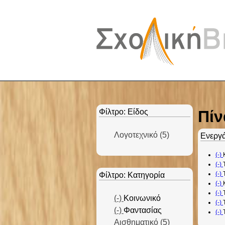
Φίλτρο: Είδος
Πίν
Λογοτεχνικό (5)
A
Ενεργά
p
(-)
p
(-)
l
(-)
Φίλτρο: Κατηγορία
y
(-)
(-)
Λ
(-)
R
Κοινωνικό
(-)
ο
(-)
e
R
Φαντασίας
(-)
γ
Αισθηματικό (5)
m
e
A