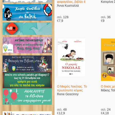
φαφαγάλος, βιβλίο 4
Κατερίνα 
Άννα Κωσταλλά
σελ.
128
σελ.
36
€
7,9
€
9
Ο Μικρός Νικόλας. Το
Ο δικός 
πρωτότυπο κόμικς
Μάκης Τσί
Rene Goscinny
σελ.
48
σελ.
24
€
12,9
€
4,18