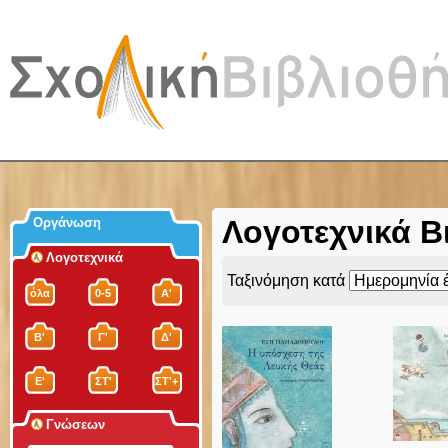
Jum
Λογοτεχνικά Βι
Οργάνωση
Λογοτεχνικά
Ταξινόμηση κατά
όλα
0-5
Α'
Β'
Γ'
Δ'
Ε'
ΣΤ'
ΣΤ'+
Γνώσεων