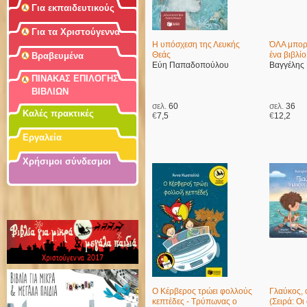
Για εκπαιδευτικούς
Για τα Χριστούγεννα
Η υπόσχεση της Λευκής
ΌΛΑ μπορε
Θεάς
ένα βιβλίο
Βραβευμένα
Εύη Παπαδοπούλου
Βαγγέλης
ΠΙΝΑΚΑΣ ΕΠΙΛΟΓΗΣ
ΒΙΒΛΙΩΝ
σελ.
60
σελ.
36
Καλές πρακτικές
€
7,5
€
12,2
Εργαλεία
Χρήσιμοι σύνδεσμοι
Ο Κέρβερος τρώει φολλούς
Γλαύκος, 
κεπτέδες - Τρύπωνας ο
(Σειρά: Οι